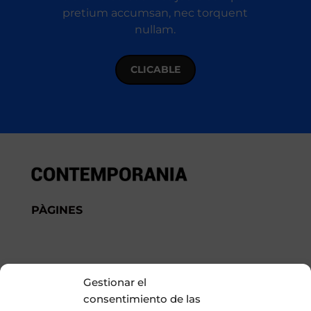
pretium accumsan, nec torquent
nullam.
CLICABLE
PÀGINES
LEGAL
Gestionar el
Avís Legal
consentimiento de las