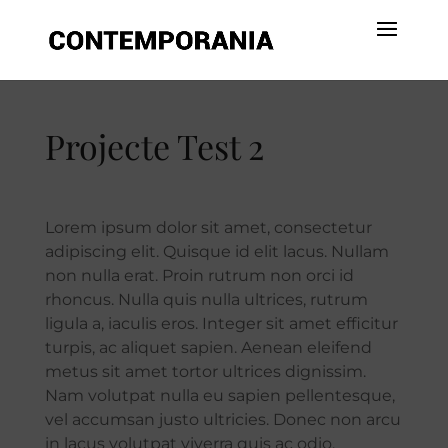
Projecte Test 2
Lorem ipsum dolor sit amet, consectetur
adipiscing elit. Quisque id elit lacus. Nullam
non nulla erat. Proin rutrum non orci id
rhoncus. Nulla quis nulla ultrices, rutrum
ligula a, iaculis eros. Integer sit amet efficitur
turpis, ac aliquet sapien. Aenean eleifend
metus sit amet tortor ultrices dignissim.
Nam volutpat nulla eu sapien pellentesque,
vel accumsan justo ultricies. Donec non arcu
in lacus volutpat viverra quis ac odio.