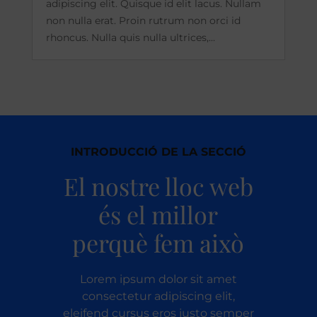
adipiscing elit. Quisque id elit lacus. Nullam
non nulla erat. Proin rutrum non orci id
rhoncus. Nulla quis nulla ultrices,...
INTRODUCCIÓ DE LA SECCIÓ
El nostre lloc web
és el millor
perquè fem això
Lorem ipsum dolor sit amet
consectetur adipiscing elit,
eleifend cursus eros justo semper