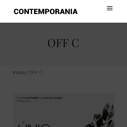
OFF C
Inicio
/
OFF C